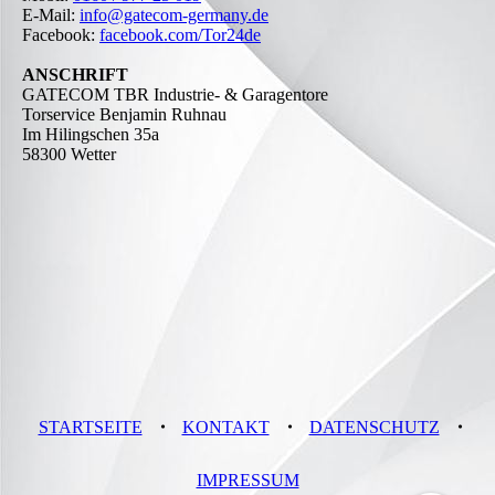
E-Mail:
info@gatecom-germany.de
Facebook:
facebook.com/Tor24de
ANSCHRIFT
GATECOM TBR Industrie- & Garagentore
Torservice Benjamin Ruhnau
Im Hilingschen 35a
58300 Wetter
STARTSEITE
・
KONTAKT
・
DATENSCHUTZ
・
IMPRESSUM