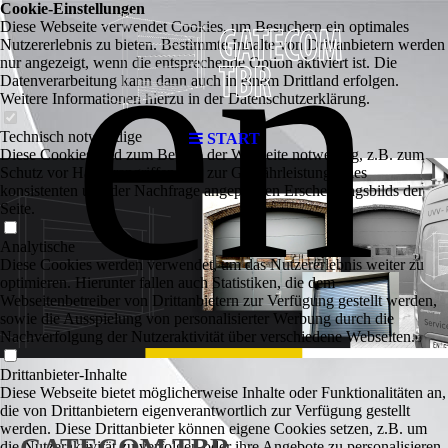
en
Cookie-Einstellungen
Diese Webseite verwendet Cookies, um Besuchern ein optimales
Nutzererlebnis zu bieten. Bestimmte Inhalte von Drittanbietern werden
nur angezeigt, wenn die entsprechende Option aktiviert ist. Die
Datenverarbeitung kann dann auch in einem Drittland erfolgen.
Weitere Informationen hierzu in der Datenschutzerklärung.
Technisch notwendige
START
Diese Cookies sind zum Betrieb der Webseite notwendig, z.B. zum
Schutz vor Hackerangriffen und zur Gewährleistung eines
konsistenten und der Nachfrage angepassten Erscheinungsbilds der
Seite.
Analytische
Diese Cookies werden verwendet, um das Nutzererlebnis weiter zu
optimieren. Hierunter fallen auch Statistiken, die dem
Webseitenbetreiber von Drittanbietern zur Verfügung gestellt werden,
sowie die Ausspielung von personalisierter Werbung durch die
Nachverfolgung der Nutzeraktivität über verschiedene Webseiten.
Drittanbieter-Inhalte
Diese Webseite bietet möglicherweise Inhalte oder Funktionalitäten an,
die von Drittanbietern eigenverantwortlich zur Verfügung gestellt
werden. Diese Drittanbieter können eigene Cookies setzen, z.B. um
GATECOM TBR
die Nutzeraktivität zu verfolgen oder ihre Angebote zu personalisieren